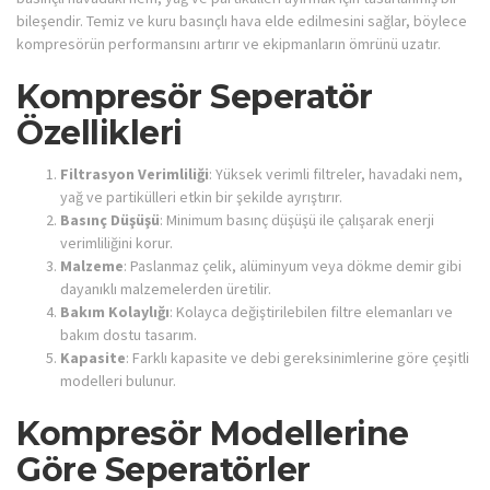
bileşendir. Temiz ve kuru basınçlı hava elde edilmesini sağlar, böylece
kompresörün performansını artırır ve ekipmanların ömrünü uzatır.
Kompresör Seperatör
Özellikleri
Filtrasyon Verimliliği
: Yüksek verimli filtreler, havadaki nem,
yağ ve partikülleri etkin bir şekilde ayrıştırır.
Basınç Düşüşü
: Minimum basınç düşüşü ile çalışarak enerji
verimliliğini korur.
Malzeme
: Paslanmaz çelik, alüminyum veya dökme demir gibi
dayanıklı malzemelerden üretilir.
Bakım Kolaylığı
: Kolayca değiştirilebilen filtre elemanları ve
bakım dostu tasarım.
Kapasite
: Farklı kapasite ve debi gereksinimlerine göre çeşitli
modelleri bulunur.
Kompresör Modellerine
Göre Seperatörler