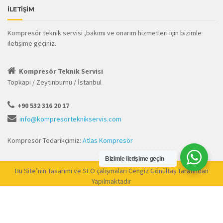
İLETİŞİM
Kompresör teknik servisi ,bakımı ve onarım hizmetleri için bizimle
iletişime geçiniz.
Kompresör Teknik Servisi
Topkapı / Zeytinburnu / İstanbul
+90 532 316 20 17
info@kompresorteknikservis.com
Kompresör Tedarikçimiz:
Atlas Kompresör
Bizimle iletişime geçin
Bu Site’nin Tasarımı ve SEO çalışmaları
Cengiz Gönültaş
Tarafından
Yapılmaktadır
© 1945
Kompresör Teknik Servis
. Tüm Hakları Saklıdır.
.carousel-control.left { left: 5%; display: none; } .carousel-control.right {
right: 5%; display: none; }